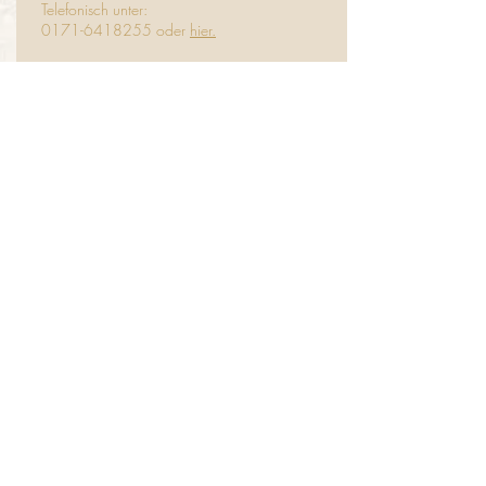
Telefonisch unter:
0171-6418255
oder
hier.
*Menübestellungen für das kommende
Wochenende benötigen wir von Ihnen bitte
immer bis Donnerstags 16 Uhr
Reservierungen
Gästebuch/bewertungen