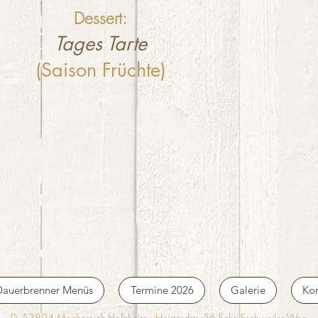
Dessert:
Tages Tarte
(Saison Früchte)
Dauerbrenner Menüs
Termine 2026
Galerie
Kon
D- 53894 Mechernich-Holzheim Heistardstr. 56 Ecke Eschweiler Weg