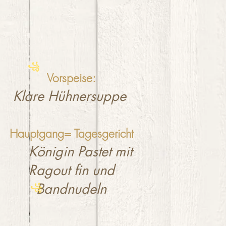
꧁
Vorspeise:
Klare Hühnersuppe
Hauptgang= Tagesgericht
Königin Pastet mit
Ragout fin und
Bandnudeln
꧁